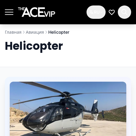
Перейти к основному содержимому
RU
Мой спис
Главная
Авиация
Helicopter
Helicopter