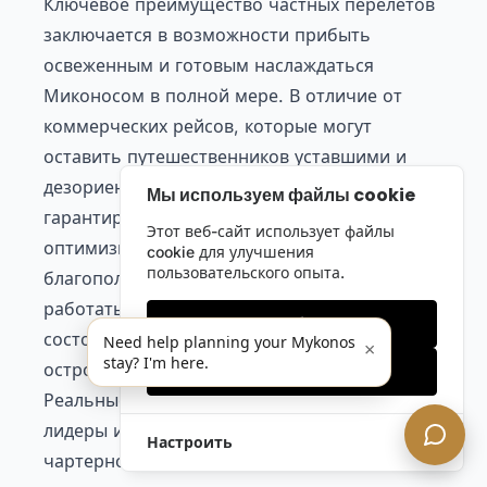
Ключевое преимущество частных перелетов
заключается в возможности прибыть
освеженным и готовым наслаждаться
Миконосом в полной мере. В отличие от
коммерческих рейсов, которые могут
оставить путешественников уставшими и
дезориентированными, частный чартер
Мы используем файлы cookie
гарантирует, что каждый момент
Этот веб-сайт использует файлы
оптимизирован для комфорта и
cookie для улучшения
пользовательского опыта.
благополучия. Клиенты могут отдыхать,
работать или отмечать на пути, прибывая в
Только необходимые
состоянии готовности принять предложения
Need help planning your Mykonos
×
stay? I'm here.
острова.
Принять все
Реальные примеры многочисленны. Деловые
лидеры использовали нашу услугу частного
Настроить
чартерного рейса для проведения встреч в