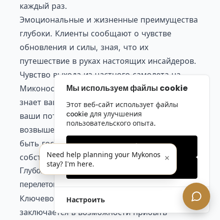
каждый раз.
Эмоциональные и жизненные преимущества
глубоки. Клиенты сообщают о чувстве
обновления и силы, зная, что их
путешествие в руках настоящих инсайдеров.
Чувство выхода из частного самолета на
Мы используем файлы cookie
Миконосе, встречаемого командой, которая
знает ваши предпочтения и предвосхищает
Этот веб-сайт использует файлы
cookie для улучшения
ваши потребности, действительно
пользовательского опыта.
возвышенно. Это разница между тем, чтобы
быть гостем, и быть архитектором
Только необходимые
Need help planning your Mykonos
×
собственного опыта.
stay? I'm here.
Принять все
Глубокое погружение – Влияние частных
перелетов
Ключевое преимущество частных перелетов
Настроить
заключается в возможности прибыть