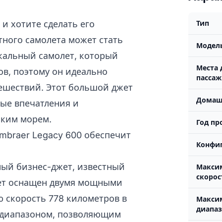
и хотите сделать его
Тип
ного самолета может стать
Модел
икальный самолет, который
Места 
в, поэтому он идеально
пасса
тешествий. Этот большой джет
Домаш
ые впечатления и
ским морем.
Год пр
mbraer Legacy 600 обеспечит
Конфи
ный бизнес-джет, известный
Макси
скорос
лет оснащен двумя мощными
 скорость 778 километров в
Макси
диапа
 диапазоном, позволяющим