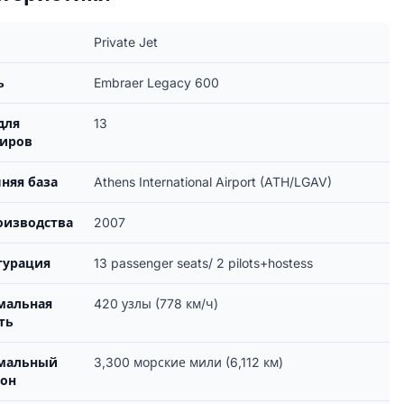
Private Jet
ь
Embraer Legacy 600
для
13
жиров
няя база
Athens International Airport (ATH/LGAV)
оизводства
2007
гурация
13 passenger seats/ 2 pilots+hostess
мальная
420 узлы (778 км/ч)
ть
мальный
3,300 морские мили (6,112 км)
зон