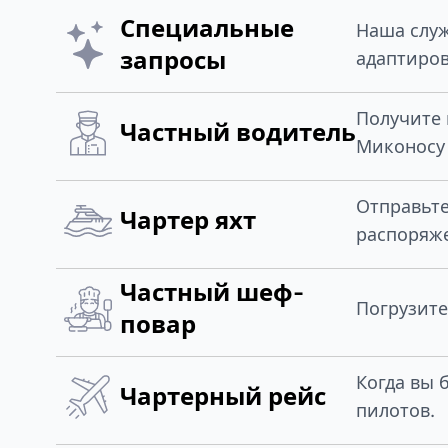
Специальные
Наша служ
запросы
адаптиров
Получите 
Частный водитель
Миконосу 
Отправьт
Чартер яхт
распоряж
Частный шеф-
Погрузите
повар
Когда вы 
Чартерный рейс
пилотов.