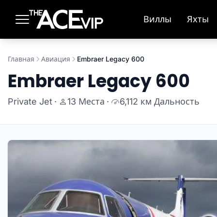
Перейти к основному содержимому
Виллы
Яхты
Главная
Авиация
Embraer Legacy 600
Embraer Legacy 600
Private Jet
·
13 Места
·
6,112 км Дальность