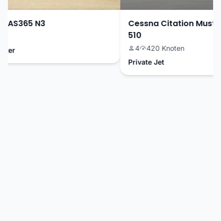
 AS365 N3
Cessna Citation Mustan
510
4
420 Knoten
ter
Private Jet