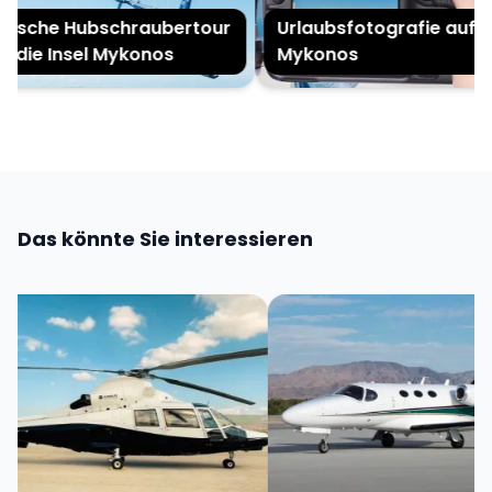
ische Hubschraubertour
Urlaubsfotografie auf
 die Insel Mykonos
Mykonos
Das könnte Sie interessieren