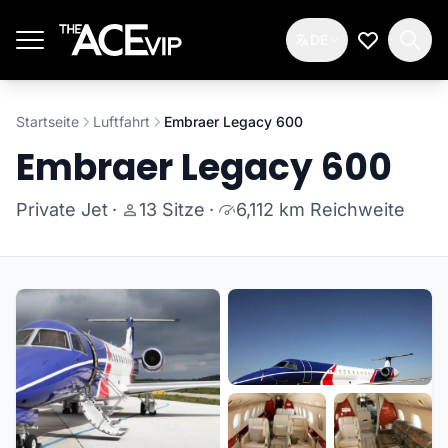
Zum Hauptinhalt springen
DE
Meine Wun
Startseite
Luftfahrt
Embraer Legacy 600
Embraer Legacy 600
Private Jet
·
13 Sitze
·
6,112 km Reichweite