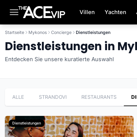
Zum Hauptinhalt springen
Villen
Yachten
Startseite
Mykonos
Concierge
Dienstleistungen
Dienstleistungen in M
Entdecken Sie unsere kuratierte Auswahl
ALLE
STRANDOVI
RESTAURANTS
D
Dienstleistungen