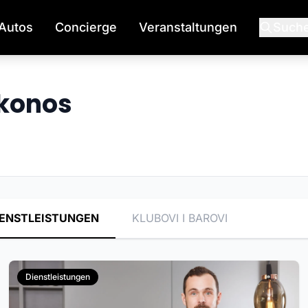
Autos
Concierge
Veranstaltungen
Such
ykonos
IENSTLEISTUNGEN
KLUBOVI I BAROVI
Dienstleistungen