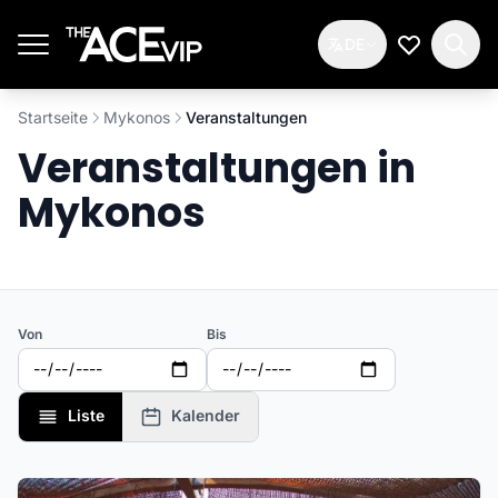
Zum Hauptinhalt springen
DE
Meine Wun
Startseite
Mykonos
Veranstaltungen
Veranstaltungen in
Mykonos
Von
Bis
Liste
Kalender