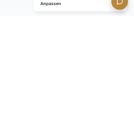
Anpassen
Haben Sie noch Fragen?
Kontaktieren Sie uns
BLEIBEN SIE INFORMIERT mit unserem diskreten
Newsletter. Verpassen Sie nicht unsere neuesten