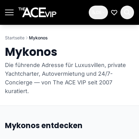
Zum Hauptinhalt springen
DE
Meine Wun
Startseite
Mykonos
Mykonos
Die führende Adresse für Luxusvillen, private
Yachtcharter, Autovermietung und 24/7-
Concierge — von The ACE VIP seit 2007
kuratiert.
Mykonos entdecken