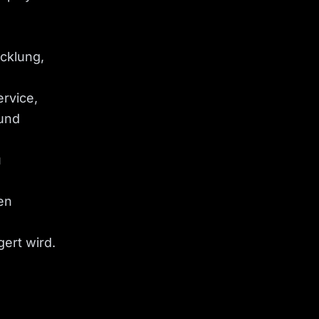
cklung,
rvice,
und
u
en
gert wird.