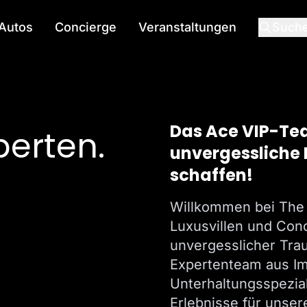
Autos
Concierge
Veranstaltungen
Such
Das Ace VIP-Tea
perten.
unvergessliche 
schaffen!
Willkommen bei The 
Luxusvillen und Conc
.
unvergesslicher Tra
Expertenteam aus Im
Unterhaltungsspezia
Erlebnisse für unse