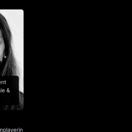
ent
ie &
mplayerin