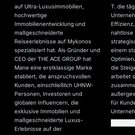
auf Ultra-Luxusimmobilien,
T. die tä
hochwertige
Unterneh
Immobilienentwicklung und
Effizienz
maßgeschneiderte
nahtlose
Reiseerlebnisse auf Mykonos
strategisc
spezialisiert hat. Als Gründer und
einem st
CEO der THE ACE GROUP hat
Optimier
Mane eine erstklassige Marke
die Steig
etabliert, die anspruchsvollen
arbeitet 
Kunden, einschließlich UHNW-
zusamme
Personen, Investoren und
außergew
globalen Influencern, die
für Kund
exklusive Immobilien und
Unterneh
maßgeschneiderte Luxus-
Mehr erfa
Erlebnisse auf der