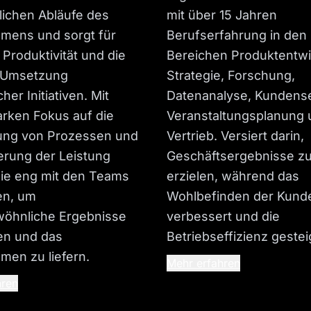
glichen Abläufe des
mit über 15 Jahren
mens und sorgt für
Berufserfahrung in den
, Produktivität und die
Bereichen Produktentwi
 Umsetzung
Strategie, Forschung,
her Initiativen. Mit
Datenanalyse, Kundense
arken Fokus auf die
Veranstaltungsplanung 
ung von Prozessen und
Vertrieb. Versiert darin,
erung der Leistung
Geschäftsergebnisse z
sie eng mit den Teams
erzielen, während das
n, um
Wohlbefinden der Kund
öhnliche Ergebnisse
verbessert und die
en und das
Betriebseffizienz gestei
men zu liefern.
Mehr erfahren
hren