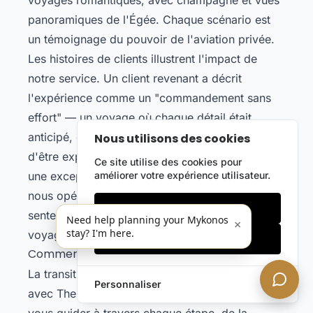
panoramiques de l'Égée. Chaque scénario est
un témoignage du pouvoir de l'aviation privée.
Les histoires de clients illustrent l'impact de
notre service. Un client revenant a décrit
l'expérience comme un "commandement sans
effort" — un voyage où chaque détail était
anticipé, chaque demande satisfaite avant même
Nous utilisons des cookies
d'être exprimée. Ce niveau de service n'est pas
Ce site utilise des cookies pour
une exception ; c'est la norme selon laquelle
améliorer votre expérience utilisateur.
nous opérons, garantissant que chaque client se
Cookies essentiels
sente comme le souverain de son propre
Need help planning your Mykonos
×
stay? I'm here.
voyage.
Accepter tout
Commencez votre voyage vers Mykonos
La transition de l'inspiration à l'action est fluide
Personnaliser
avec The ACE VIP. Notre équipe est prête à
vous guider à travers chaque étape, de la