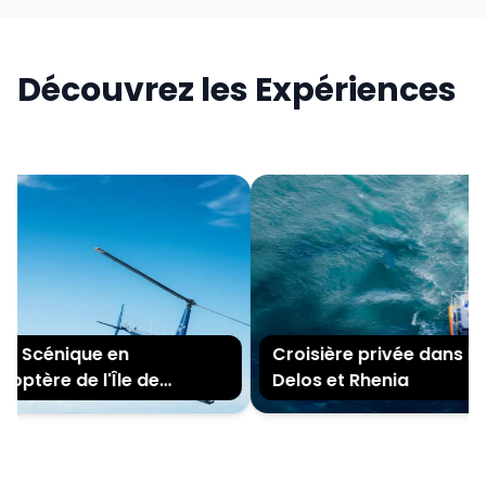
Découvrez les Expériences
e Scénique en
Croisière privée dans les 
optère de l'Île de
Delos et Rhenia
onos