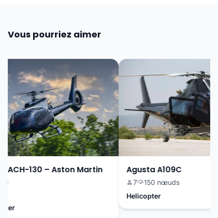
Vous pourriez aimer
 ACH-130 – Aston Martin
Agusta A109C
n
7
150 nœuds
Helicopter
ter