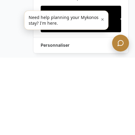
Cookies essentiels
Need help planning your Mykonos
×
stay? I'm here.
Accepter tout
Personnaliser
Envoyez-nous un
Laissez une Demande
message !
Vous avez encore des
questions ?
Contactez-nous