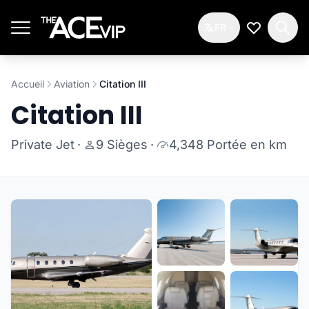
Passer au contenu principal
FR
Ma Liste d
Accueil
Aviation
Citation III
Citation III
Private Jet
·
9 Sièges
·
4,348 Portée en km