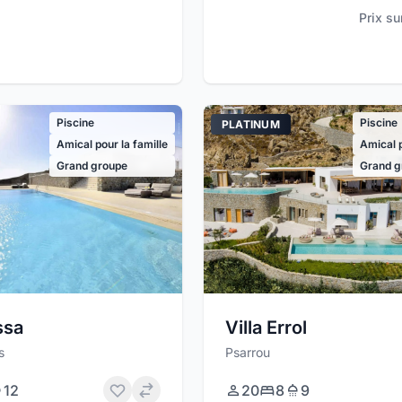
Prix s
Piscine
Piscine
PLATINUM
Amical pour la famille
Amical p
Grand groupe
Grand g
Villa Errol
ssa
Psarrou
s
20
8
9
12