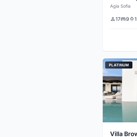
Agia Sofia
17
9
PLATINUM
Villa Br