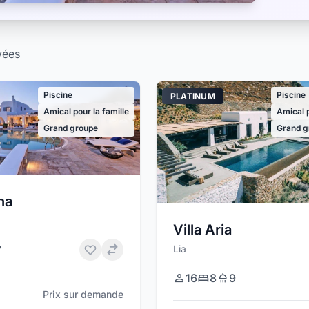
vées
Piscine
Piscine
PLATINUM
Amical pour la famille
Amical p
Grand groupe
Grand g
ana
Villa Aria
Lia
7
16
8
9
Prix sur demande