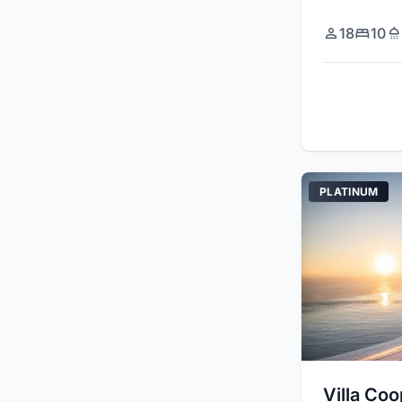
18
10
PLATINUM
Villa Coo