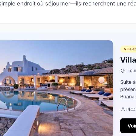
imple endroit où séjourner—ils recherchent une réali
Villa e
Vill
Tour
Suite 
présent
Briana
quartie
14
Voir