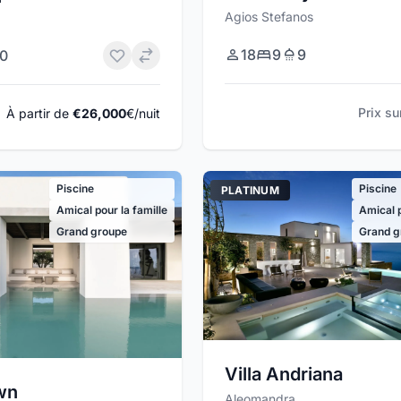
Agios Stefanos
18
9
9
10
Prix s
À partir de
€26,000
€/nuit
Piscine
Piscine
PLATINUM
Amical pour la famille
Amical p
Grand groupe
Grand g
Villa Andriana
own
Aleomandra