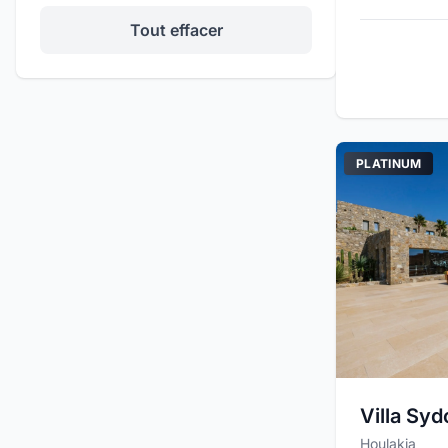
Terrain de tennis
Tout effacer
Promo
Espace de bureau
Événements Privés
Hélistation
PLATINUM
Cameras de sécurité
Équipement de kitesurf
Barbecue / Gril
Salle de massage
Terrain de basket
Système audio
Villa Sy
Houlakia