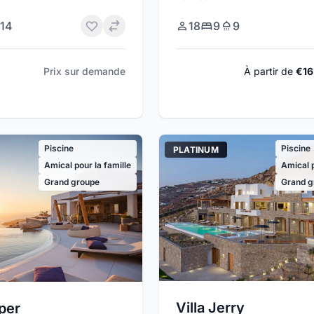
14
18
9
9
Prix sur demande
À partir de
€16
Piscine
Piscine
PLATINUM
Amical pour la famille
Amical p
Grand groupe
Grand g
Villa Jerry
per