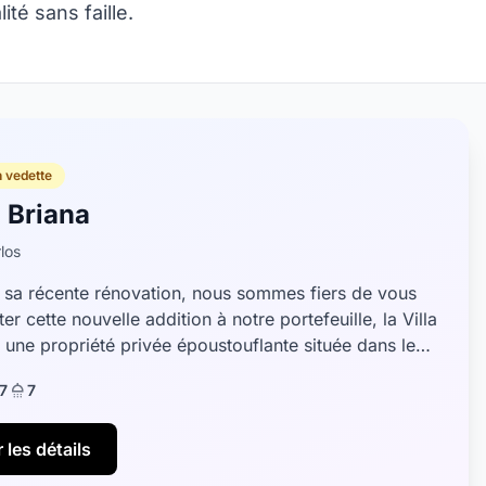
té sans faille.
n vedette
a Briana
los
à sa récente rénovation, nous sommes fiers de vous
er cette nouvelle addition à notre portefeuille, la Villa
, une propriété privée époustouflante située dans le
r prisé d'Ag...
7
7
 les détails