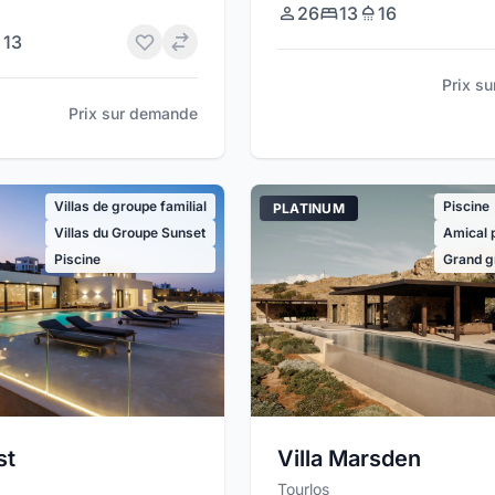
26
13
16
13
Prix s
Prix sur demande
Villas de groupe familial
Piscine
PLATINUM
Villas du Groupe Sunset
Amical p
Piscine
Grand g
st
Villa Marsden
Tourlos