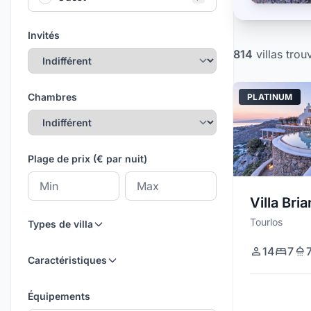
Invités
814
villas
trou
Chambres
PLATINUM
Plage de prix (€ par nuit)
Prix minimum
Prix maximum
Villa Bri
Tourlos
Types de villa
14
7
Caractéristiques
Équipements