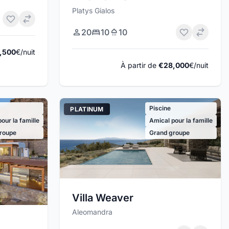
Platys Gialos
20
10
10
,500
€/nuit
À partir de
€28,000
€/nuit
Piscine
PLATINUM
our la famille
Amical pour la famille
roupe
Grand groupe
Villa Weaver
Aleomandra