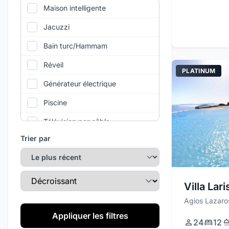
Maison intelligente
Jacuzzi
Bain turc/Hammam
Réveil
PLATINUM
Générateur électrique
Piscine
Télévision par câble
Trier par
Climatisation
Salle de sport
Direction du tri
Wi-Fi
Villa Lari
Parking Privé
Agios Lazaro
Appliquer les filtres
Service de ménage quotidien
24
12