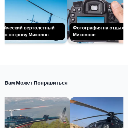
и́ческий вертолетный
Фотография на отдыхе н
по острову Миконос
Миконосе
Вам Может Понравиться