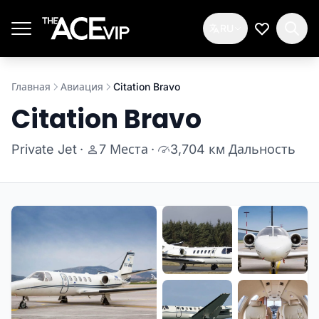
Перейти к основному содержимому
RU
Мой спис
Главная
Авиация
Citation Bravo
Citation Bravo
Private Jet
·
7 Места
·
3,704 км Дальность