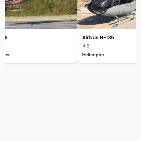
06
Airbus H-135
6
ter
Helicopter