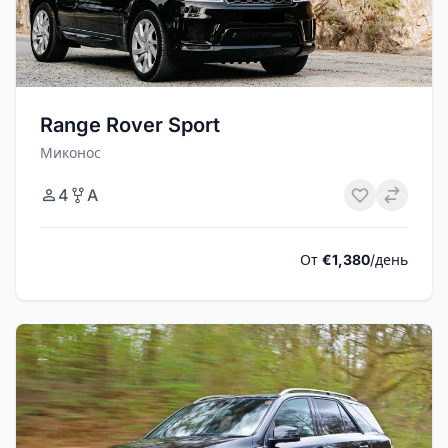
Range Rover Sport
Миконос
4
A
От
€1,380
/день