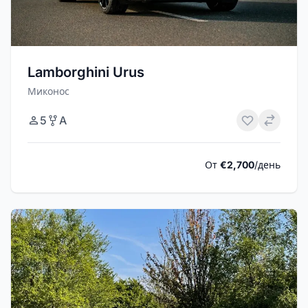
Lamborghini Urus
Миконос
5
A
От
€2,700
/день