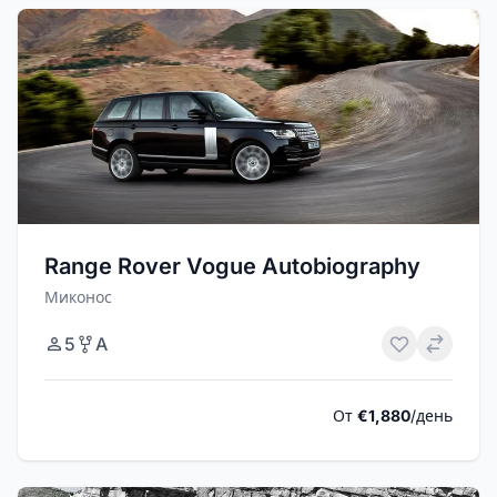
Range Rover Vogue Autobiography
Миконос
5
A
От
€1,880
/день