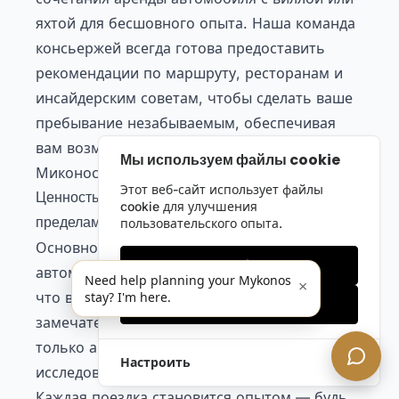
яхтой для бесшовного опыта. Наша команда
консьержей всегда готова предоставить
рекомендации по маршруту, ресторанам и
инсайдерским советам, чтобы сделать ваше
пребывание незабываемым, обеспечивая
вам возможность испытать все лучшее на
Мы используем файлы cookie
Миконосе.
Этот веб-сайт использует файлы
Ценность аренды роскошного автомобиля — за
cookie для улучшения
пределами транспорта
пользовательского опыта.
Основное преимущество аренды роскошного
Только необходимые
автомобиля на Миконосе заключается в том,
Need help planning your Mykonos
×
что ваше путешествие переходит от рутины к
stay? I'm here.
Принять все
замечательному. С нами вы управляете не
только автомобилем, но и свободой
Настроить
исследовать остров на своих условиях.
Каждая поездка становится опытом — будь