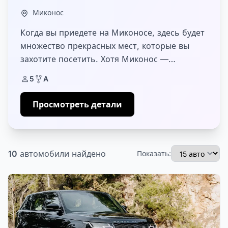
Миконос
Когда вы приедете на Миконосе, здесь будет
множество прекрасных мест, которые вы
захотите посетить. Хотя Миконос —
довольно маленький остров, скорее всего,
5
A
вы не сможете увидеть его полностью без
арен...
Просмотреть детали
10
автомобили
найдено
Показать: