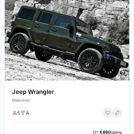
Jeep Wrangler
Миконос
5
A
От
€880
/день