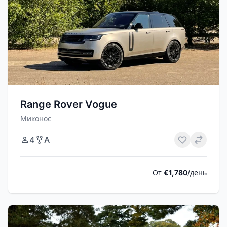
Range Rover Vogue
Миконос
4
A
От
€1,780
/день