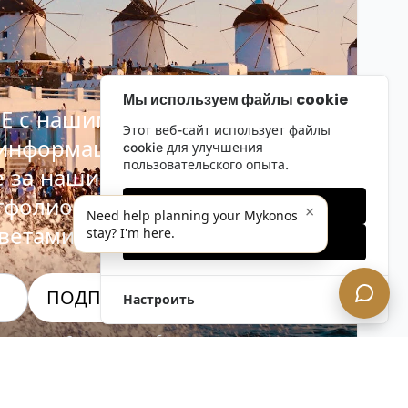
Мы используем файлы cookie
Е с нашим
Этот веб-сайт использует файлы
 информационным
cookie для улучшения
пользовательского опыта.
е за нашими последними
тфолио, специальными
Только необходимые
×
Need help planning your Mykonos
ветами инсайдеров.
stay? I'm here.
Принять все
ПОДПИСАТЬСЯ СЕЙЧАС!
Настроить
альность. Отписаться в любое время.