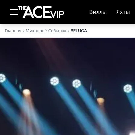
Перейти к основному содержимому
Виллы
Яхты
Главная
Миконос
События
BELUGA