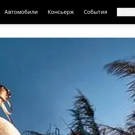
Автомобили
Консьерж
События
Пои