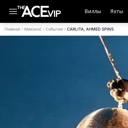
Перейти к основному содержимому
Виллы
Яхты
Главная
Миконос
События
CARLITA, AHMED SPINS