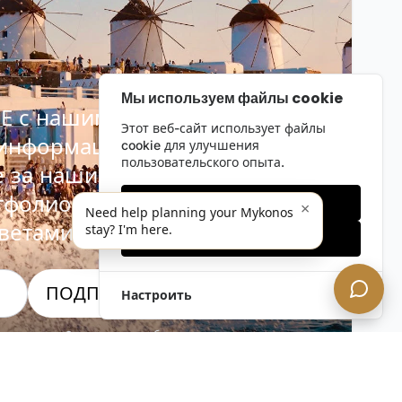
Мы используем файлы cookie
Е с нашим
Этот веб-сайт использует файлы
 информационным
cookie для улучшения
пользовательского опыта.
е за нашими последними
тфолио, специальными
Только необходимые
×
Need help planning your Mykonos
ветами инсайдеров.
stay? I'm here.
Принять все
ПОДПИСАТЬСЯ СЕЙЧАС!
Настроить
альность. Отписаться в любое время.