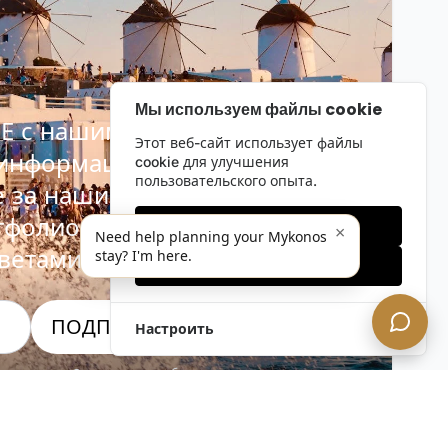
Мы используем файлы cookie
Е с нашим
Этот веб-сайт использует файлы
 информационным
cookie для улучшения
пользовательского опыта.
е за нашими последними
тфолио, специальными
Только необходимые
×
Need help planning your Mykonos
ветами инсайдеров.
stay? I'm here.
Принять все
ПОДПИСАТЬСЯ СЕЙЧАС!
Настроить
альность. Отписаться в любое время.