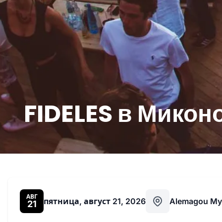
FIDELES в Миконо
АВГ
пятница, август 21, 2026
Alemagou My
21