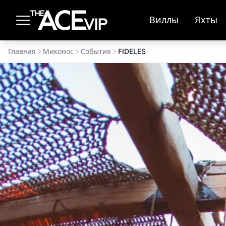
Перейти к основному содержимому
Виллы
Яхты
Главная
Миконос
События
FIDELES