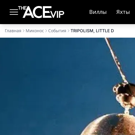
Перейти к основному содержимому
Виллы
Яхты
Главная
Миконос
События
TRIPOLISM, LITTLE D