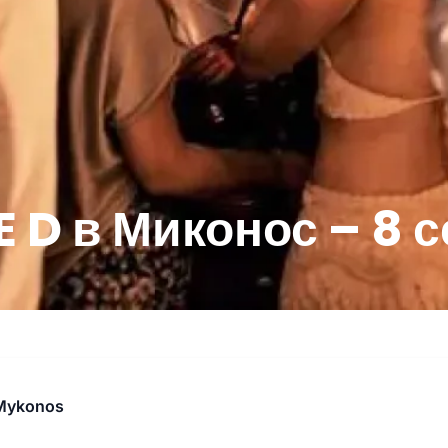
E D в Миконос – 8 
 Mykonos