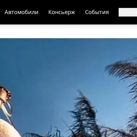
Автомобили
Консьерж
События
Пои