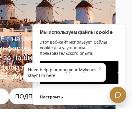
Мы используем файлы cookie
Е с нашим
Этот веб-сайт использует файлы
 информационным
cookie для улучшения
пользовательского опыта.
е за нашими последними
тфолио, специальными
Только необходимые
×
Need help planning your Mykonos
ветами инсайдеров.
stay? I'm here.
Принять все
ПОДПИСАТЬСЯ СЕЙЧАС!
Настроить
альность. Отписаться в любое время.