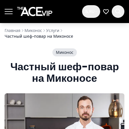
Перейти к основному содержимому
RU
Мой спис
Главная
Миконос
Услуги
Частный шеф-повар на Миконосе
Миконос
Частный шеф-повар
на Миконосе