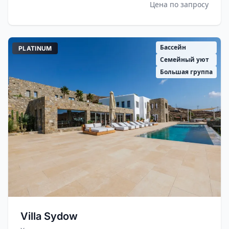
Цена по запросу
Бассейн
PLATINUM
Семейный уют
Большая группа
Villa Sydow