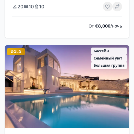
20
10
10
От
€8,000
/ночь
Бассейн
GOLD
Семейный уют
Большая группа