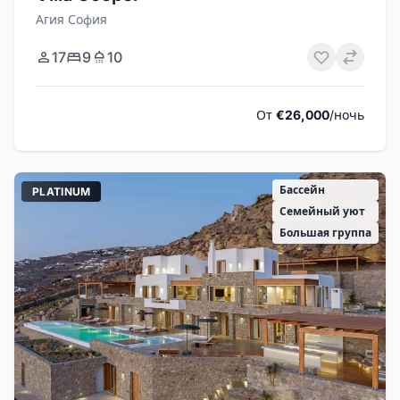
Агия София
17
9
10
От
€26,000
/ночь
Бассейн
PLATINUM
Семейный уют
Большая группа