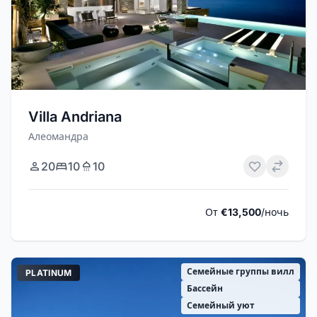
Villa Andriana
Алеомандра
20
10
10
От
€13,500
/ночь
Семейные группы вилл
PLATINUM
Бассейн
Семейный уют