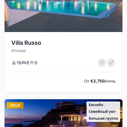
Villa Russo
Фтелия
16
8
9
От
€2,750
/ночь
Бассейн
GOLD
Семейный уют
Большая группа