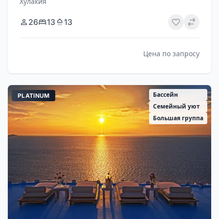
Хулакия
26
13
13
Цена по запросу
Бассейн
PLATINUM
Семейный уют
Большая группа