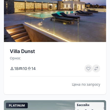
Villa Dunst
Орнос
18
10
14
Цена по запросу
Бассейн
PLATINUM