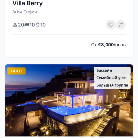
Villa Berry
Агия София
20
10
10
От
€8,000
/ночь
Бассейн
GOLD
Семейный уют
Большая группа