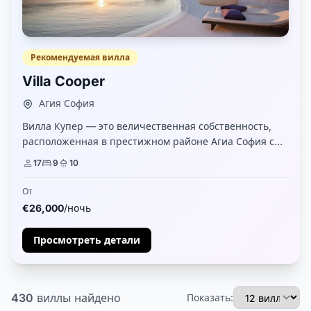
Рекомендуемая вилла
Villa Cooper
Агия София
Вилла Купер — это величественная собственность,
расположенная в престижном районе Агиа София с
видом на Эгейское море, удобно близко к городу
17
9
10
Миконос и новому порту. Она состоит из 9 спален с
ванной к...
От
€26,000
/ночь
Просмотреть детали
430
виллы
найдено
Показать: