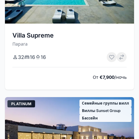
Villa Supreme
Парага
32
16
16
От
€7,900
/ночь
Семейные группы вилл
PLATINUM
Виллы Sunset Group
Бассейн