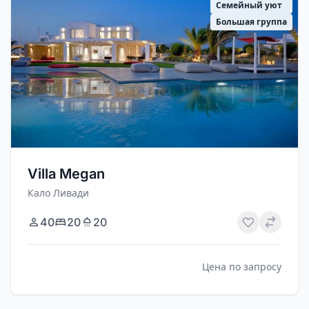
Семейный уют
Большая группа
Villa Megan
Кало Ливади
40
20
20
Цена по запросу