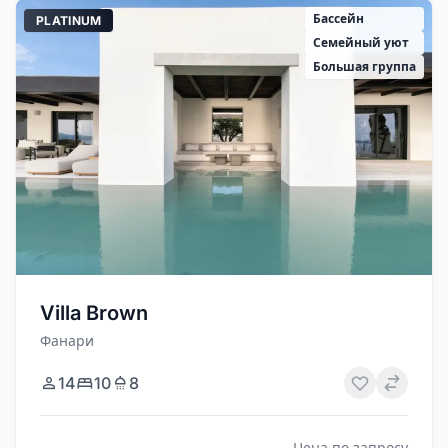
Бассейн
PLATINUM
Семейный уют
Большая группа
Villa Brown
Фанари
14
10
8
Цена по запросу