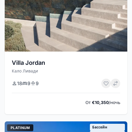
Villa Jordan
Кало Ливади
18
9
9
От
€10,350
/ночь
Бассейн
PLATINUM