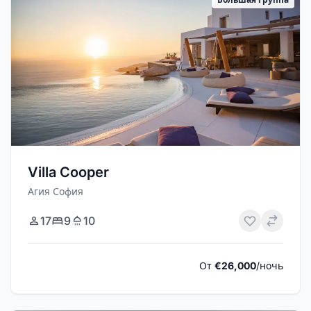
Villa Cooper
Агия София
17
9
10
От
€26,000
/ночь