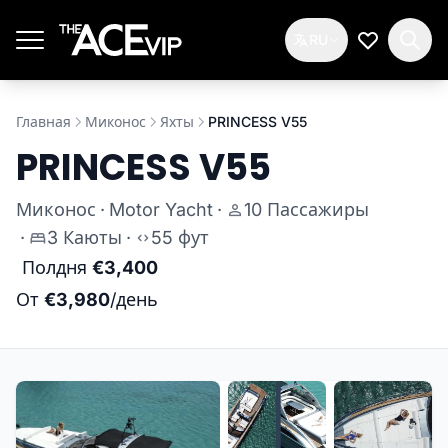
Перейти к основному содержимому
RU
Мой спис
Главная
Миконос
Яхты
PRINCESS V55
PRINCESS V55
Миконос
·
Motor Yacht
·
10 Пассажиры
·
3 Каюты
·
55 фут
Полдня
€3,400
От
€3,980
/день