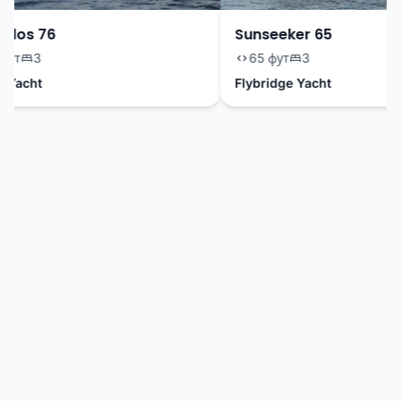
dos 76
Sunseeker 65
ут
3
65 фут
3
Yacht
Flybridge Yacht