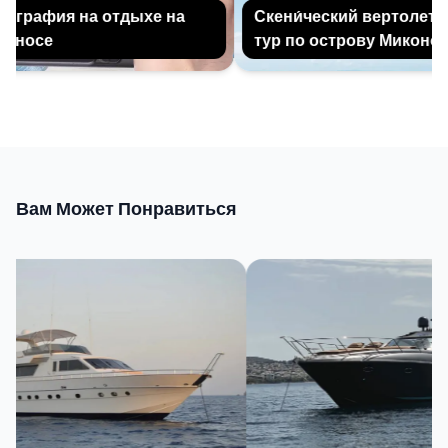
графия на отдыхе на
Скени́ческий вертолетн
оносе
тур по острову Миконос
Вам Может Понравиться