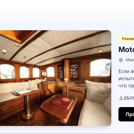
Реком
Moto
Мик
Если в
испыт
что пр
стане
25
парусн
Пр