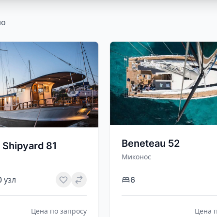
но
Beneteau 52
 Shipyard 81
Миконос
0 узл
6
Цена по запросу
Цена 