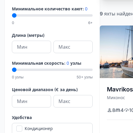
Минимальное количество кают:
0
9
яхты
найде
0
6+
Длина (метры)
Минимальная скорость:
0
узлы
0 узлы
50+ узлы
Mavrikos
Ценовой диапазон (€ за день)
Миконос
8
4
1
Удобства
Кондиционер