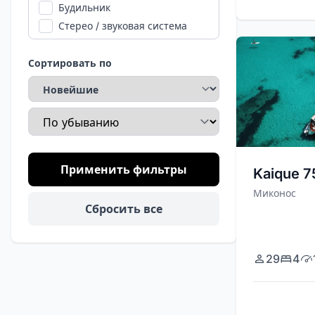
Будильник
Стерео / звуковая система
Сортировать по
Направление сортировки
Применить фильтры
Kaique 
Миконос
Сбросить все
29
4