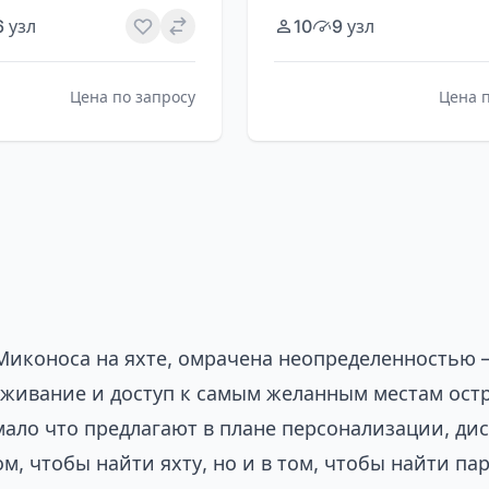
6 узл
10
9 узл
Цена по запросу
Цена 
 Миконоса на яхте, омрачена неопределенностью —
луживание и доступ к самым желанным местам ос
мало что предлагают в плане персонализации, дис
м, чтобы найти яхту, но и в том, чтобы найти па