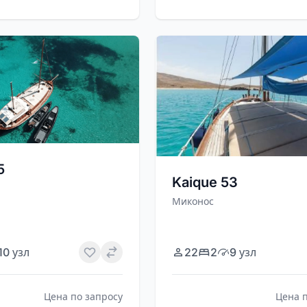
75
Kaique 53
Миконос
10 узл
22
2
9 узл
Цена по запросу
Цена 