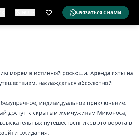
ск
RU
Связаться с нами
Мой список желаемого
ким морем в истинной роскоши. Аренда яхты на
путешествием, наслаждаться абсолютной
в безупречное, индивидуальное приключение.
ный доступ к скрытым жемчужинам Миконоса,
взыскательных путешественников это ворота в
евзойти ожидания.