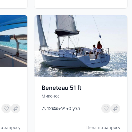
Beneteau 51 ft
Миконос
12
5
50 узл
по запросу
Цена по запросу