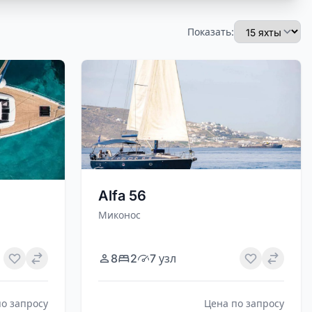
Показать:
Alfa 56
Миконос
8
2
7 узл
по запросу
Цена по запросу