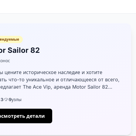
ендуемые
r Sailor 82
онос
ы цените историческое наследие и хотите
ать что-то уникальное и отличающееся от всего,
едлагает The Ace Vip, аренда Motor Sailor 82
т отличной идеей. Люди, которые любят
3
9
узлы
ый...
осмотреть детали