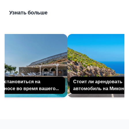
Узнать больше
остановиться на
Стоит ли арендовать
носе во время вашего
автомобиль на Миконосе
ска