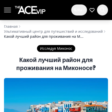
Перейти к основному содержимому
RU
Мой спис
Главная
Ультимативный центр для путешествий и исследований
Какой лучший район для проживания на Миконосе?
Исследуя Миконос
Какой лучший район для
проживания на Миконосе?