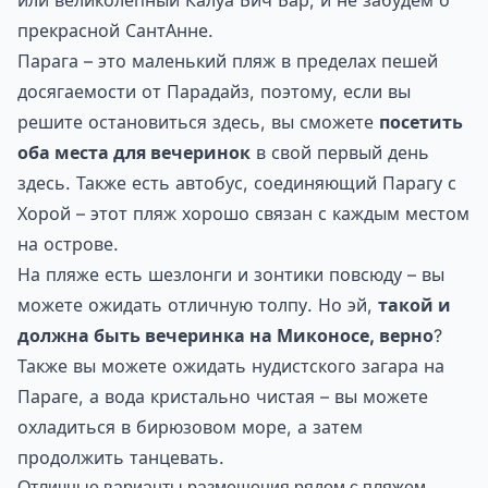
или великолепный Калуа Бич Бар, и не забудем о
прекрасной СантАнне.
Парага – это маленький пляж в пределах пешей
досягаемости от Парадайз, поэтому, если вы
решите остановиться здесь, вы сможете
посетить
оба места для вечеринок
в свой первый день
здесь. Также есть автобус, соединяющий Парагу с
Хорой – этот пляж хорошо связан с каждым местом
на острове.
На пляже есть шезлонги и зонтики повсюду – вы
можете ожидать отличную толпу. Но эй,
такой и
должна быть вечеринка на Миконосе, верно
?
Также вы можете ожидать нудистского загара на
Параге, а вода кристально чистая – вы можете
охладиться в бирюзовом море, а затем
продолжить танцевать.
Отличные варианты размещения рядом с пляжем