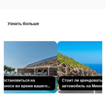
Узнать больше
остановиться на
Стоит ли арендовать
носе во время вашего
автомобиль на Миконосе
ска