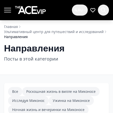
Перейти к основному содержимому
RU
Мой спис
Главная
Ультимативный центр для путешествий и исследований
Направления
Направления
Посты в этой категории
Все
Роскошная жизнь в вилле на Миконосе
Исследуя Миконос
Ужинка на Миконосе
Ночная жизнь и вечеринки на Миконосе