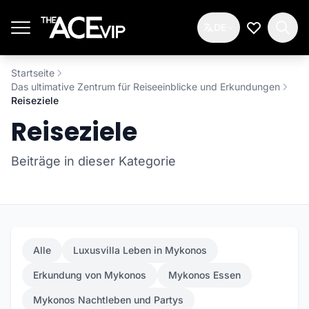
Zum Hauptinhalt springen
DE
Meine Wun
Startseite
Das ultimative Zentrum für Reiseeinblicke und Erkundungen
Reiseziele
Reiseziele
Beiträge in dieser Kategorie
Alle
Luxusvilla Leben in Mykonos
Erkundung von Mykonos
Mykonos Essen
Mykonos Nachtleben und Partys