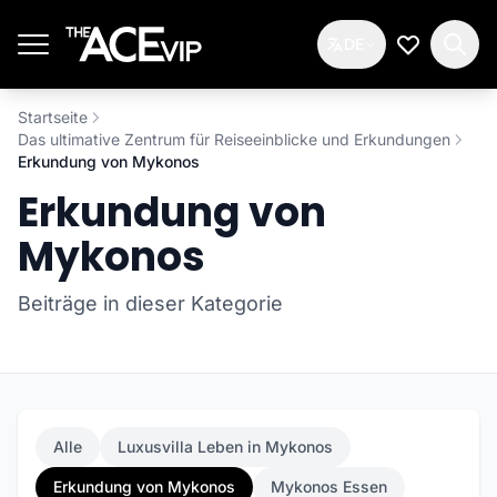
Zum Hauptinhalt springen
DE
Meine Wun
Startseite
Das ultimative Zentrum für Reiseeinblicke und Erkundungen
Erkundung von Mykonos
Erkundung von
Mykonos
Beiträge in dieser Kategorie
Alle
Luxusvilla Leben in Mykonos
Erkundung von Mykonos
Mykonos Essen