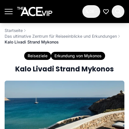
Zum Hauptinhalt springen
DE
Meine Wun
Startseite
Das ultimative Zentrum für Reiseeinblicke und Erkundungen
Kalo Livadi Strand Mykonos
Reiseziele
Erkundung von Mykonos
Kalo Livadi Strand Mykonos