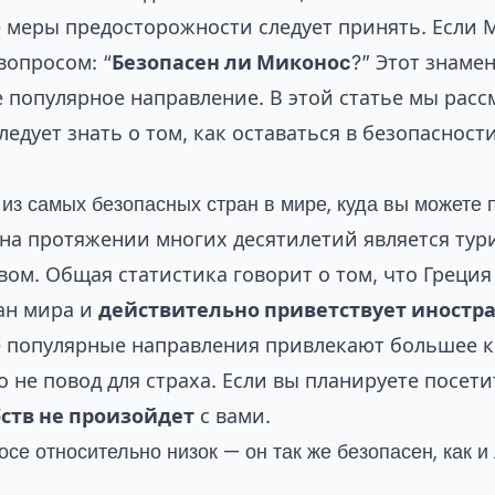
е меры предосторожности следует принять. Если 
вопросом: “
Безопасен ли Миконоc
?” Этот знаме
е популярное направление. В этой статье мы рас
едует знать о том, как оставаться в безопасност
из самых безопасных стран в мире, куда вы можете 
я на протяжении многих десятилетий является ту
вом. Общая статистика говорит о том, что Греци
ан мира и
действительно приветствует иностра
е популярные направления привлекают большее к
 не повод для страха. Если вы планируете посети
ств не произойдет
с вами.
се относительно низок — он так же безопасен, как и