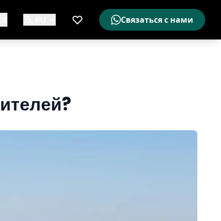
ск
RU
Связаться с нами
Мой список желаемого
тителей?