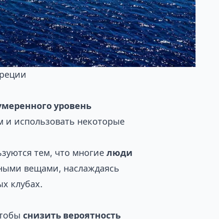
Греции
умеренного уровень
м и использовать некоторые
ьзуются тем, что многие
люди
чными вещами, наслаждаясь
х клубах.
чтобы
снизить вероятность