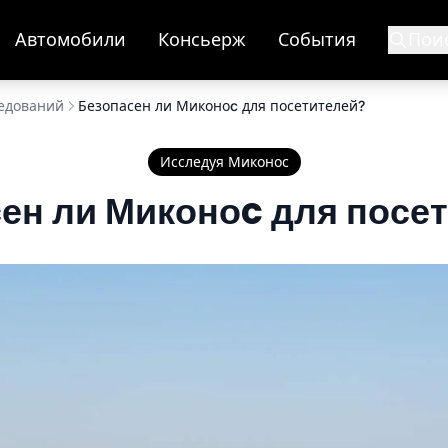
Автомобили
Консьерж
События
Пои
ледований
Безопасен ли Миконоc для посетителей?
Исследуя Миконос
ен ли Миконоc для посе