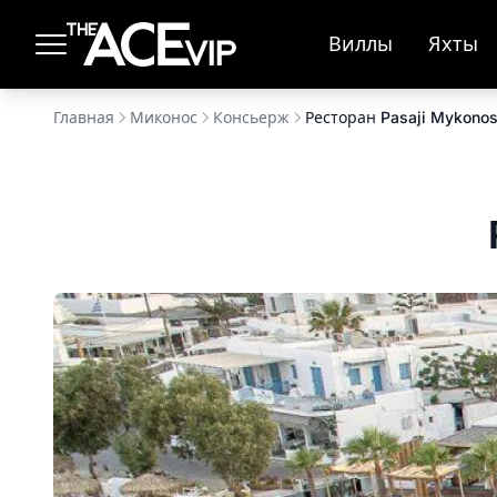
Перейти к основному содержимому
Виллы
Яхты
Главная
Миконос
Консьерж
Ресторан Pasaji Mykono