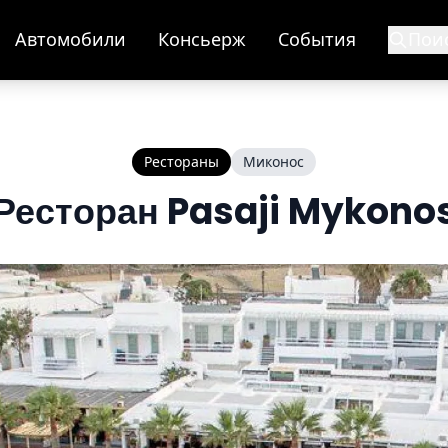
Автомобили
Консьерж
События
Пои
s
Рестораны
Миконос
Ресторан Pasaji Mykono