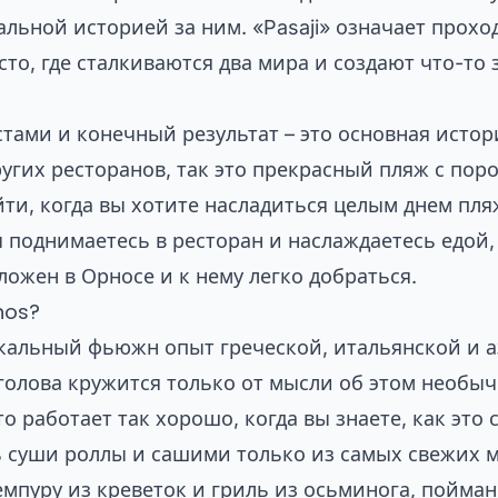
льной историей за ним. «Pasaji» означает прохо
сто, где сталкиваются два мира и создают что-т
ами и конечный результат – это основная истори
других ресторанов, так это прекрасный пляж с по
ойти, когда вы хотите насладиться целым днем пл
ы поднимаетесь в ресторан и наслаждаетесь едой
ложен в Орносе и к нему легко добраться.
nos?
икальный фьюжн опыт греческой, итальянской и а
 голова кружится только от мысли об этом необы
то работает так хорошо, когда вы знаете, как это
 суши роллы и сашими только из самых свежих 
емпуру из креветок и гриль из осьминога, пойман