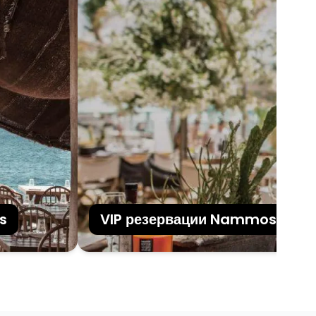
VIP резервации Nammos на Мик