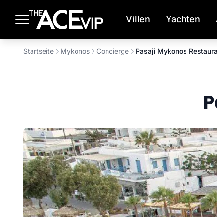
Zum Hauptinhalt springen
Villen
Yachten
Startseite
Mykonos
Concierge
Pasaji Mykonos Restaura
P