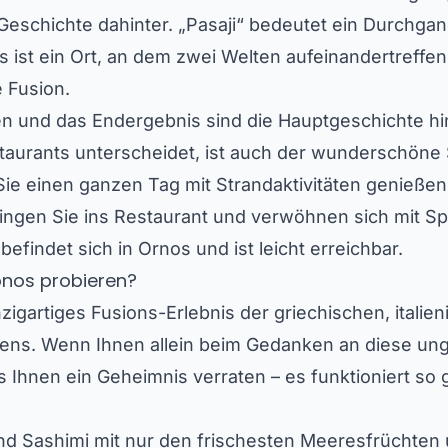
 Geschichte dahinter. „Pasaji“ bedeutet ein Durchga
ist ein Ort, an dem zwei Welten aufeinandertreffe
e Fusion.
n und das Endergebnis sind die Hauptgeschichte hi
aurants unterscheidet, ist auch der wunderschöne 
m Sie einen ganzen Tag mit Strandaktivitäten genieß
ringen Sie ins Restaurant und verwöhnen sich mit Sp
efindet sich in Ornos und ist leicht erreichbar.
onos probieren?
nzigartiges Fusions-Erlebnis der griechischen, itali
ens. Wenn Ihnen allein beim Gedanken an diese un
ns Ihnen ein Geheimnis verraten – es funktioniert s
nd Sashimi mit nur den frischesten Meeresfrüchten 