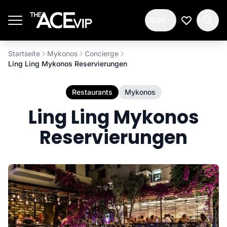
Zum Hauptinhalt springen
DE
Meine Wun
Startseite
Mykonos
Concierge
Ling Ling Mykonos Reservierungen
Restaurants
Mykonos
Ling Ling Mykonos
Reservierungen