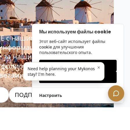
Мы используем файлы cookie
Е с нашим
Этот веб-сайт использует файлы
 информационным
cookie для улучшения
пользовательского опыта.
е за нашими последними
тфолио, специальными
Только необходимые
×
Need help planning your Mykonos
ветами инсайдеров.
stay? I'm here.
Принять все
ПОДПИСАТЬСЯ СЕЙЧАС!
Настроить
альность. Отписаться в любое время.