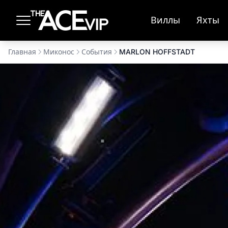
Перейти к основному содержимому
Виллы
Яхты
Главная
Миконос
События
MARLON HOFFSTADT