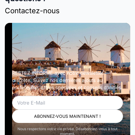
Contactez-nous
RESTEZ INFORMÉ avec notre newsletter
discrète. Suivez nos dernières ajouts au
portefeuille, offres spéciales et conseils d'initiés.
Email
ABONNEZ-VOUS MAINTENANT !
Nous respectons votre vie privée. Désabonnez-vous à tout
moment.