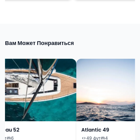
Вам Может Понравиться
eau 52
Atlantic 49
т
6
49 фут
4