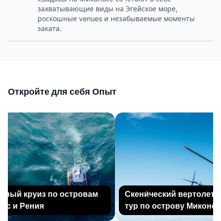
захватывающие виды на Эгейское море,
роскошные venues и незабываемые моменты
заката.
Откройте для себя Опыт
ный круиз по островам
Скени́ческий вертолетны
с и Рения
тур по острову Миконос