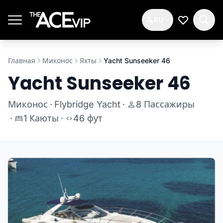
Перейти к основному содержимому
RU
Мой спис
Главная
Миконос
Яхты
Yacht Sunseeker 46
Yacht Sunseeker 46
Миконос
·
Flybridge Yacht
·
8 Пассажиры
·
1 Каюты
·
46 фут