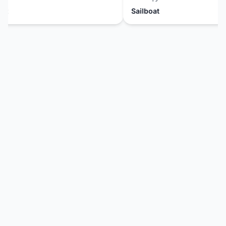
t
Sailboat