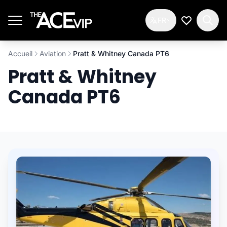
Passer au contenu principal
FR
Ma Liste d
Accueil
Aviation
Pratt & Whitney Canada PT6
Pratt & Whitney
Canada PT6