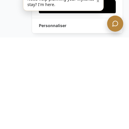
×
stay? I'm here.
Accepter tout
Personnaliser
Questions Fréquemment Posées
Sur les Jets Privés
Que Puis-Je Attendre Lors de Mon Vol
en Jet Privé vers Mykonos ?
Comment Organiser un Vol en Jet