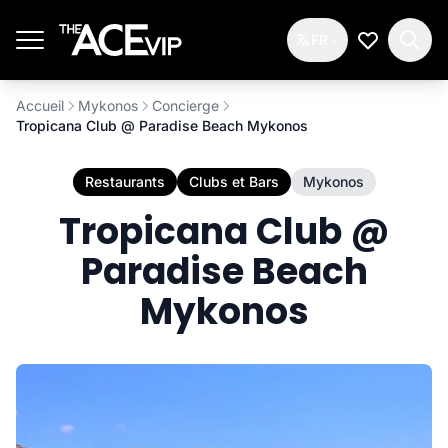
Passer au contenu principal
FR
Ma Liste d
Accueil
Mykonos
Concierge
Tropicana Club @ Paradise Beach Mykonos
Restaurants
Clubs et Bars
Mykonos
Tropicana Club @
Paradise Beach
Mykonos