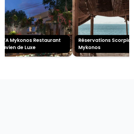
YA Mykonos Restaurant
Réservations Scorpios
uvien de Luxe
Mykonos