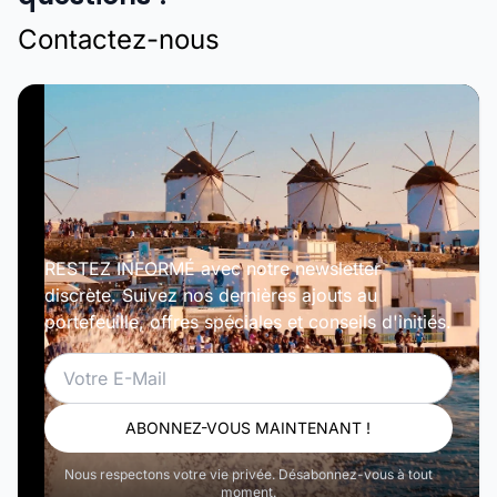
Contactez-nous
RESTEZ INFORMÉ avec notre newsletter
discrète. Suivez nos dernières ajouts au
portefeuille, offres spéciales et conseils d'initiés.
Email
ABONNEZ-VOUS MAINTENANT !
Nous respectons votre vie privée. Désabonnez-vous à tout
moment.