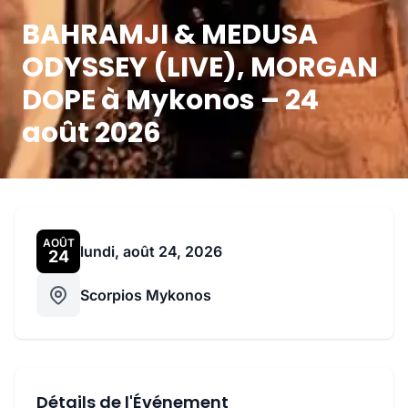
BAHRAMJI & MEDUSA
ODYSSEY (LIVE), MORGAN
DOPE à Mykonos – 24
août 2026
AOÛT
lundi, août 24, 2026
24
Scorpios Mykonos
Détails de l'Événement