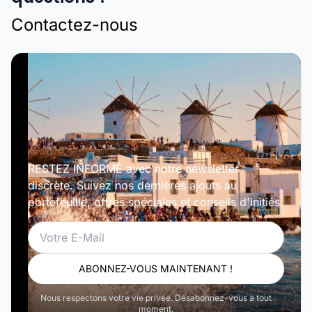
Contactez-nous
RESTEZ INFORMÉ avec notre newsletter
discrète. Suivez nos dernières ajouts au
portefeuille, offres spéciales et conseils d'initiés.
Email
ABONNEZ-VOUS MAINTENANT !
Nous respectons votre vie privée. Désabonnez-vous à tout
moment.