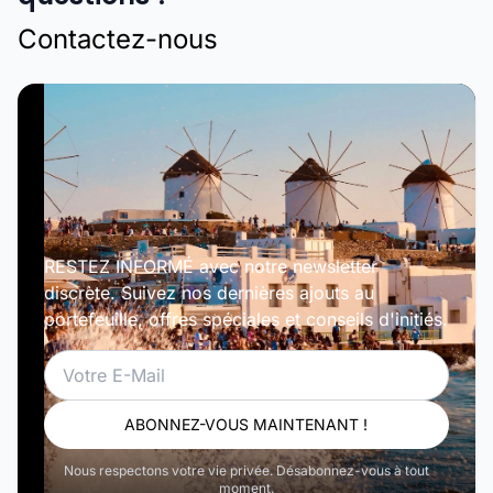
Contactez-nous
RESTEZ INFORMÉ avec notre newsletter
discrète. Suivez nos dernières ajouts au
portefeuille, offres spéciales et conseils d'initiés.
Email
ABONNEZ-VOUS MAINTENANT !
Nous respectons votre vie privée. Désabonnez-vous à tout
moment.