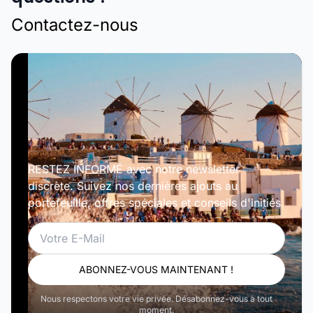
Contactez-nous
RESTEZ INFORMÉ avec notre newsletter
discrète. Suivez nos dernières ajouts au
portefeuille, offres spéciales et conseils d'initiés.
Email
ABONNEZ-VOUS MAINTENANT !
Nous respectons votre vie privée. Désabonnez-vous à tout
moment.