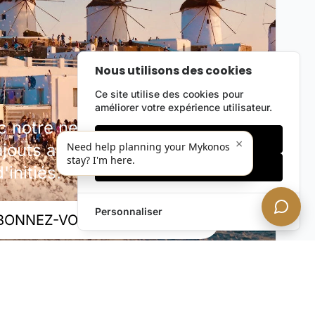
Nous utilisons des cookies
Ce site utilise des cookies pour
améliorer votre expérience utilisateur.
notre newsletter discrète.
Cookies essentiels
×
outs au portefeuille, offres
Need help planning your Mykonos
stay? I'm here.
Accepter tout
'initiés.
Personnaliser
BONNEZ-VOUS MAINTENANT !
rivée. Désabonnez-vous à tout moment.