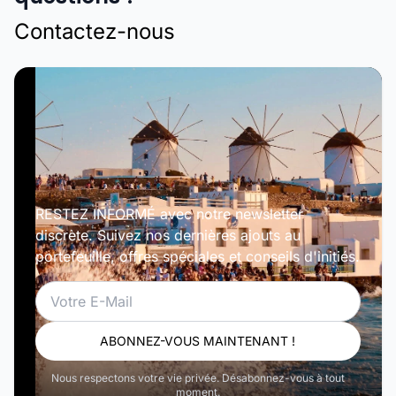
Contactez-nous
RESTEZ INFORMÉ avec notre newsletter
discrète. Suivez nos dernières ajouts au
portefeuille, offres spéciales et conseils d'initiés.
Email
ABONNEZ-VOUS MAINTENANT !
Nous respectons votre vie privée. Désabonnez-vous à tout
moment.