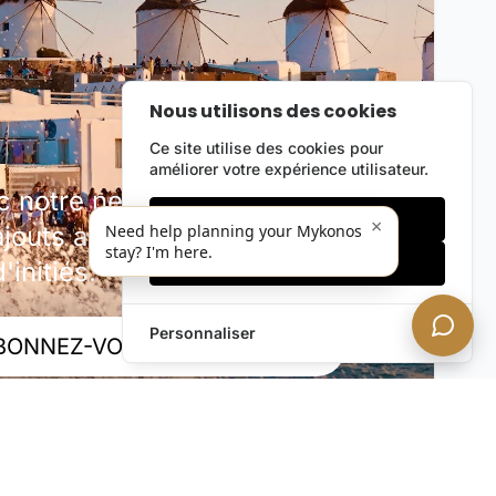
Nous utilisons des cookies
Ce site utilise des cookies pour
améliorer votre expérience utilisateur.
notre newsletter discrète.
Cookies essentiels
×
outs au portefeuille, offres
Need help planning your Mykonos
stay? I'm here.
Accepter tout
'initiés.
Personnaliser
BONNEZ-VOUS MAINTENANT !
rivée. Désabonnez-vous à tout moment.