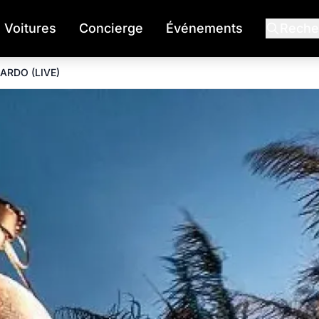
Voitures
Concierge
Événements
Reche
ARDO (LIVE)