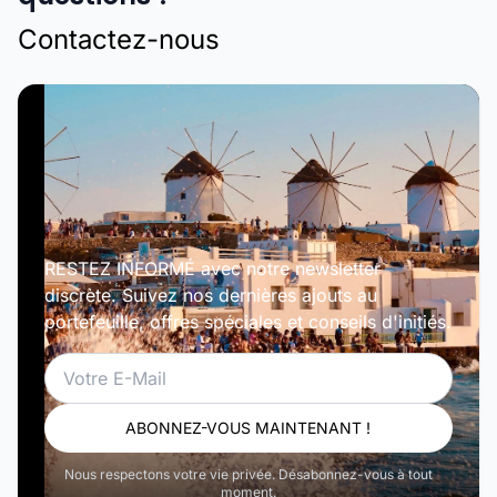
Contactez-nous
RESTEZ INFORMÉ avec notre newsletter
discrète. Suivez nos dernières ajouts au
portefeuille, offres spéciales et conseils d'initiés.
Email
ABONNEZ-VOUS MAINTENANT !
Nous respectons votre vie privée. Désabonnez-vous à tout
moment.