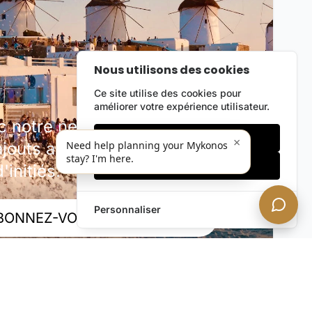
Nous utilisons des cookies
Ce site utilise des cookies pour
améliorer votre expérience utilisateur.
notre newsletter discrète.
Cookies essentiels
×
outs au portefeuille, offres
Need help planning your Mykonos
stay? I'm here.
Accepter tout
'initiés.
Personnaliser
BONNEZ-VOUS MAINTENANT !
rivée. Désabonnez-vous à tout moment.