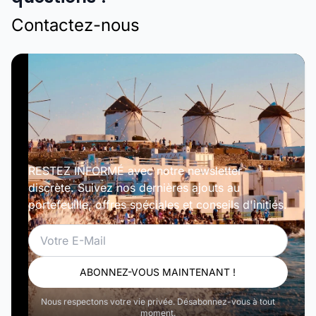
Contactez-nous
RESTEZ INFORMÉ avec notre newsletter
discrète. Suivez nos dernières ajouts au
portefeuille, offres spéciales et conseils d'initiés.
Email
ABONNEZ-VOUS MAINTENANT !
Nous respectons votre vie privée. Désabonnez-vous à tout
moment.