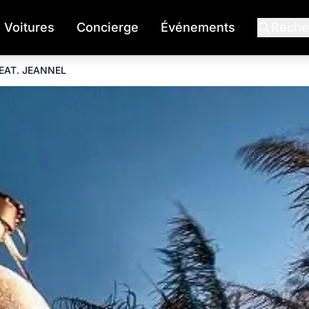
Voitures
Concierge
Événements
Reche
EAT. JEANNEL