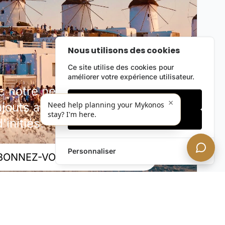
Nous utilisons des cookies
Ce site utilise des cookies pour
améliorer votre expérience utilisateur.
notre newsletter discrète.
Cookies essentiels
×
outs au portefeuille, offres
Need help planning your Mykonos
stay? I'm here.
Accepter tout
'initiés.
Personnaliser
BONNEZ-VOUS MAINTENANT !
rivée. Désabonnez-vous à tout moment.