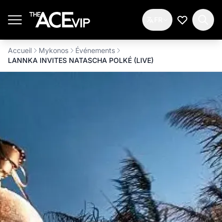
Passer au contenu principal
FR
Ma Liste d
Accueil
Mykonos
Événements
LANNKA INVITES NATASCHA POLKÉ (LIVE)